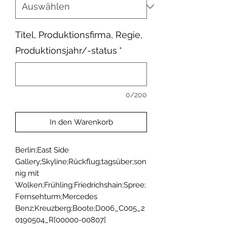
Titel, Produktionsfirma, Regie,
Produktionsjahr/-status
*
0/200
In den Warenkorb
Berlin;East Side 
Gallery;Skyline;Rückflug;tagsüber;son
nig mit 
Wolken;Frühling;Friedrichshain;Spree;
Fernsehturm;Mercedes 
Benz;Kreuzberg;Boote;D006_C005_2
0190504_R[00000-00807]