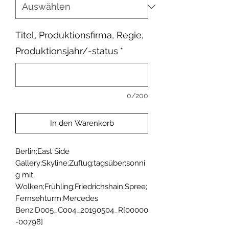
Titel, Produktionsfirma, Regie,
Produktionsjahr/-status
*
0/200
In den Warenkorb
Berlin;East Side 
Gallery;Skyline;Zuflug;tagsüber;sonni
g mit 
Wolken;Frühling;Friedrichshain;Spree;
Fernsehturm;Mercedes 
Benz;D005_C004_20190504_R[00000
-00798]