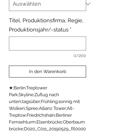
Titel, Produktionsfirma, Regie,
Produktionsjahr/-status
*
0/200
In den Warenkorb
★;Berlin;Treptower 
Park;Skyline;Zuflug nach 
unten;tagsüber;Frühling;sonnig mit 
Wolken;Spree;Allianz Tower;Alt-
Treptow;Friedrichshain;Berliner 
Fernsehturm;Elsenbrücke;Oberbaum
brücke;D020_C011_20190529_R[0000