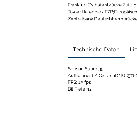
Frankfurt;Osthafenbrücke;Zuflug;
Tower;Hafenpark;EZB;Europäisch
Zentralbank;Deutschherrnbrüc
Technische Daten
Li
Sensor: Super 35
Auflösung: 6K CinemaDNG (5760
FPS: 25 fps
Bit Tiefe: 12