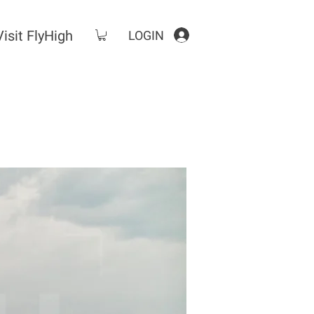
Visit FlyHigh
LOGIN