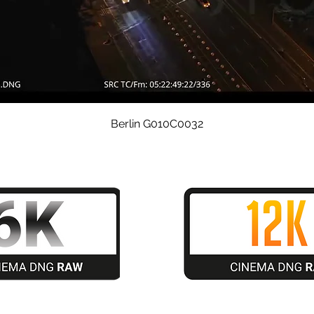
Schnellansicht
Berlin G010C0032