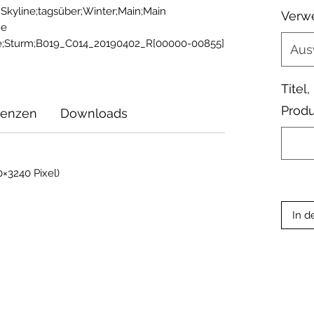
Skyline;tagsüber;Winter;Main;Main 
Verw
e 
ke;Sturm;B019_C014_20190402_R[00000-00855]
Aus
Titel
Produ
zenzen
Downloads
×3240 Pixel)
In d