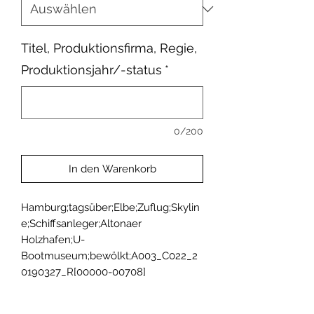
Titel, Produktionsfirma, Regie,
Produktionsjahr/-status
*
0/200
In den Warenkorb
Hamburg;tagsüber;Elbe;Zuflug;Skylin
e;Schiffsanleger;Altonaer 
Holzhafen;U-
Bootmuseum;bewölkt;A003_C022_2
0190327_R[00000-00708]