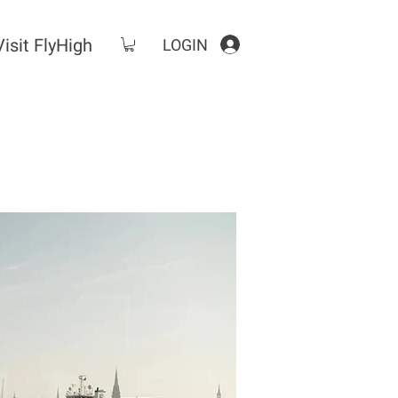
Visit FlyHigh
LOGIN