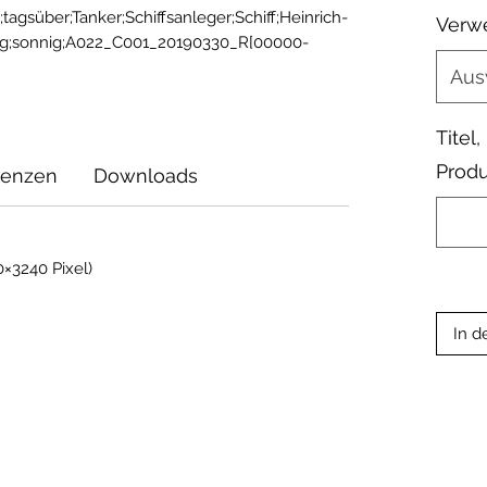
süber;Tanker;Schiffsanleger;Schiff;Heinrich-
Verw
rg;sonnig;A022_C001_20190330_R[00000-
Aus
Titel
Produ
zenzen
Downloads
×3240 Pixel)
In d