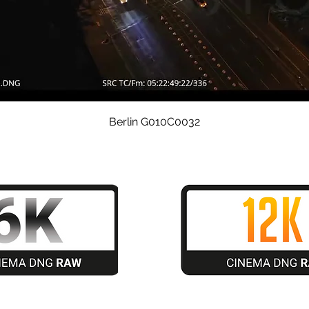
Schnellansicht
Berlin G010C0032