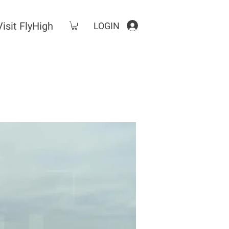
Visit FlyHigh
LOGIN