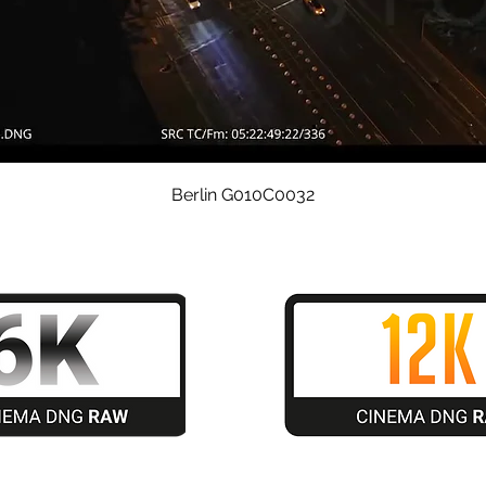
Schnellansicht
Berlin G010C0032