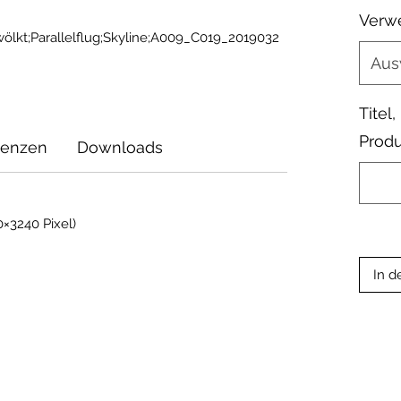
Verw
ölkt;Parallelflug;Skyline;A009_C019_2019032
Aus
Titel
Produ
zenzen
Downloads
×3240 Pixel)
In d