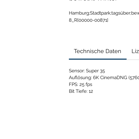
Hamburg;Stadtpark;tagsüber;bew
8_R[00000-00871]
Technische Daten
Li
Sensor: Super 35
Auflösung: 6K CinemaDNG (5760
FPS: 25 fps
Bit Tiefe: 12