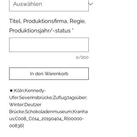
Titel, Produktionsfirma, Regie,
Produktionsjahr/-status
*
0/200
In den Warenkorb
★;Köln;Kennedy-
Ufer;Severinsbrücke;Zuflug;tagsüber;
Winter;Deutzer 
Brücke;Schokoladenmuseum;Kranha
us;C008_C014_20190404_R[00000-
00836]