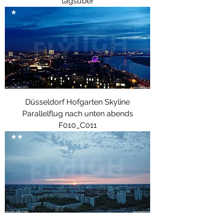
tagsüber
★
Düsseldorf Hofgarten Skyline
Parallelflug nach unten abends
F010_C011
★★