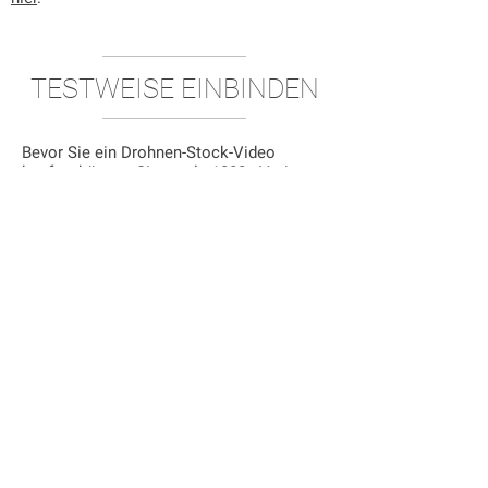
TESTWEISE EINBINDEN
Bevor Sie ein Drohnen-Stock-Video
kaufen, können Sie es als 1080p-Variante
herunterladen und testweise in Ihren Film
einbinden. So finden Sie schon vor dem
Kauf heraus, ob die Aufnahme zu Ihrer
Produktion passt. Besonders nützlich: Für
Coloristen und DoPs bieten wir zur Look-
Vorbereitung voll aufgelöste DNGs zu
jedem Clip.
Falls ein anderes Format als 6K DNG RAW
benötigt wird, konvertieren wir es Ihnen
gerne kostenfrei.
ALLES GENEHMIGT