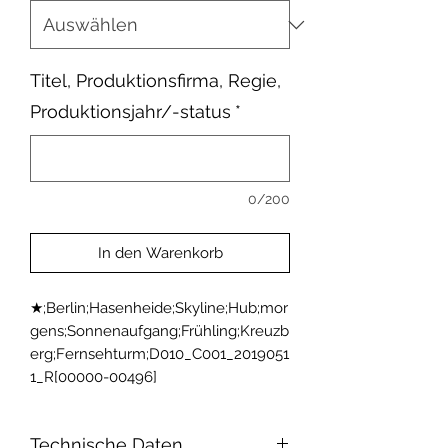
Titel, Produktionsfirma, Regie,
Produktionsjahr/-status
*
0/200
In den Warenkorb
★;Berlin;Hasenheide;Skyline;Hub;mor
gens;Sonnenaufgang;Frühling;Kreuzb
erg;Fernsehturm;D010_C001_2019051
1_R[00000-00496]
Technische Daten