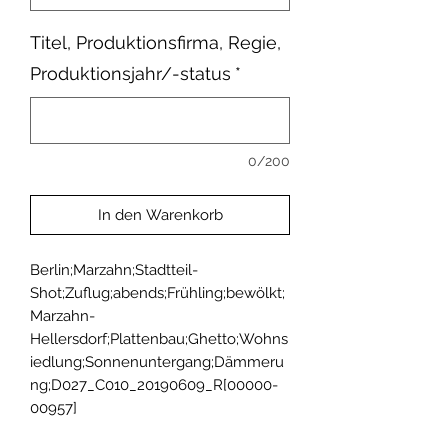
Titel, Produktionsfirma, Regie,
Produktionsjahr/-status
*
0/200
In den Warenkorb
Berlin;Marzahn;Stadtteil-
Shot;Zuflug;abends;Frühling;bewölkt;
Marzahn-
Hellersdorf;Plattenbau;Ghetto;Wohns
iedlung;Sonnenuntergang;Dämmeru
ng;D027_C010_20190609_R[00000-
00957]