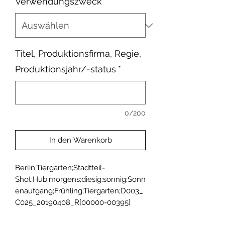
Verwendungszweck
*
Titel, Produktionsfirma, Regie,
Produktionsjahr/-status
*
0/200
In den Warenkorb
Berlin;Tiergarten;Stadtteil-
Shot;Hub;morgens;diesig;sonnig;Sonn
enaufgang;Frühling;Tiergarten;D003_
C025_20190408_R[00000-00395]