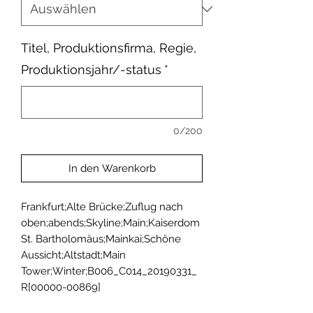
Titel, Produktionsfirma, Regie,
Produktionsjahr/-status
*
0/200
In den Warenkorb
Frankfurt;Alte Brücke;Zuflug nach 
oben;abends;Skyline;Main;Kaiserdom 
St. Bartholomäus;Mainkai;Schöne 
Aussicht;Altstadt;Main 
Tower;Winter;B006_C014_20190331_
R[00000-00869]