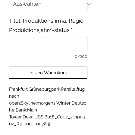
Titel, Produktionsfirma, Regie,
Produktionsjahr/-status
*
0/200
In den Warenkorb
Frankfurt;Grüneburgpark;Parallelflug 
nach 
oben;Skyline;morgens;Winter;Deutsc
he Bank;Main 
Tower;Deka;UBS;B018_C007_201904
02_R[00000-00783]