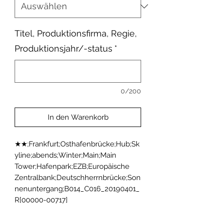
Titel, Produktionsfirma, Regie,
Produktionsjahr/-status
*
0/200
In den Warenkorb
★★;Frankfurt;Osthafenbrücke;Hub;Sk
yline;abends;Winter;Main;Main 
Tower;Hafenpark;EZB;Europäische 
Zentralbank;Deutschherrnbrücke;Son
nenuntergang;B014_C016_20190401_
R[00000-00717]