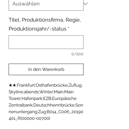
Titel, Produktionsfirma, Regie,
Produktionsjahr/-status
*
0/200
In den Warenkorb
★★;Frankfurt;Osthafenbrücke;Zuflug;
Skyline;abends;Winter;Main;Main 
Tower;Hafenpark;EZB;Europäische 
Zentralbank;Deutschherrnbrücke;Son
nenuntergang;Zug;B014_C006_20190
401_R[00000-00700]