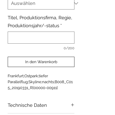
Titel, Produktionsfirma, Regie,
Produktionsjahr/-status
*
0/200
In den Warenkorb
Frankfurt;Ostpark;tiefer 
Parallelflug;Skyline;nachts;B008_C01
5_20190331_R[00000-00911]
Technische Daten