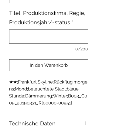
Titel, Produktionsfirma, Regie,
Produktionsjahr/-status
*
0/200
In den Warenkorb
★★;Frankfurt;Skyline;Rückflug;morge
ns;Mond;beleuchtete Stadt;blaue 
Stunde;Dämmerung;Winter;B003_C0
09_20190331_R[00000-00951]
Technische Daten