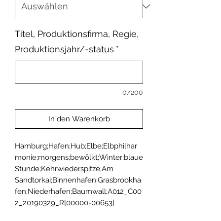
Titel, Produktionsfirma, Regie,
Produktionsjahr/-status
*
0/200
In den Warenkorb
Hamburg;Hafen;Hub;Elbe;Elbphilhar
monie;morgens;bewölkt;Winter;blaue 
Stunde;Kehrwiederspitze;Am 
Sandtorkai;Binnenhafen;Grasbrookha
fen;Niederhafen;Baumwall;A012_C00
2_20190329_R[00000-00653]