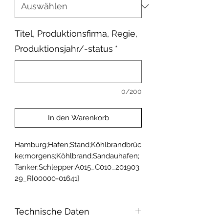
Titel, Produktionsfirma, Regie,
Produktionsjahr/-status
*
0/200
In den Warenkorb
Hamburg;Hafen;Stand;Köhlbrandbrüc
ke;morgens;Köhlbrand;Sandauhafen;
Tanker;Schlepper;A015_C010_201903
29_R[00000-01641]
Technische Daten