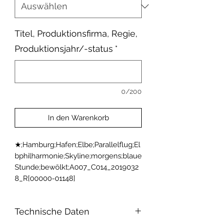
Titel, Produktionsfirma, Regie,
Produktionsjahr/-status
*
0/200
In den Warenkorb
★;Hamburg;Hafen;Elbe;Parallelflug;El
bphilharmonie;Skyline;morgens;blaue 
Stunde;bewölkt;A007_C014_2019032
8_R[00000-01148]
Technische Daten