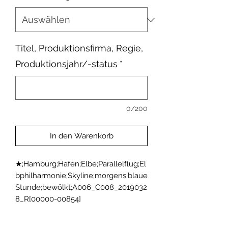
Titel, Produktionsfirma, Regie,
Produktionsjahr/-status
*
0/200
In den Warenkorb
★;Hamburg;Hafen;Elbe;Parallelflug;El
bphilharmonie;Skyline;morgens;blaue 
Stunde;bewölkt;A006_C008_2019032
8_R[00000-00854]