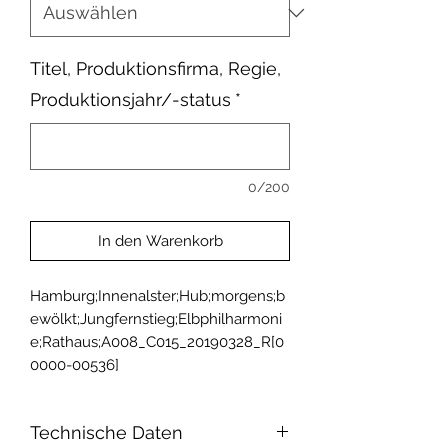
Titel, Produktionsfirma, Regie,
Produktionsjahr/-status
*
0/200
In den Warenkorb
Hamburg;Innenalster;Hub;morgens;b
ewölkt;Jungfernstieg;Elbphilharmoni
e;Rathaus;A008_C015_20190328_R[0
0000-00536]
Technische Daten