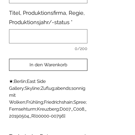
Titel, Produktionsfirma, Regie,
Produktionsjahr/-status
*
0/200
In den Warenkorb
★;Berlin;East Side 
Gallery;Skyline;Zuflug;abends;sonnig 
mit 
Wolken;Frühling;Friedrichshain;Spree;
Fernsehturm;Kreuzberg;D007_C008_
20190504_R[00000-00796]