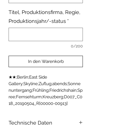
Titel, Produktionsfirma, Regie,
Produktionsjahr/-status
*
0/200
In den Warenkorb
★★;Berlin;East Side 
Gallery;Skyline;Zuflug;abends;Sonne
nuntergang;Frühling;Friedrichshain;Sp
ree;Fernsehturm;Kreuzberg;D007_C0
18_20190504_R[00000-00913]
Technische Daten