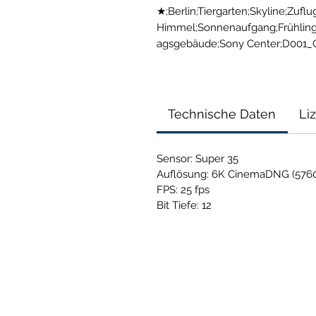
★;Berlin;Tiergarten;Skyline;Zuflu
Himmel;Sonnenaufgang;Frühling
agsgebäude;Sony Center;D001_
Technische Daten
Li
Sensor: Super 35
Auflösung: 6K CinemaDNG (5760
FPS: 25 fps
Bit Tiefe: 12