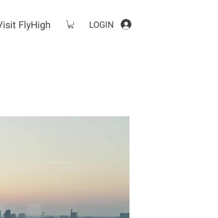
Visit FlyHigh
LOGIN