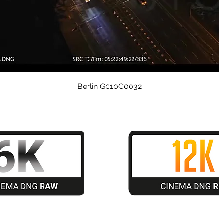
Schnellansicht
Berlin G010C0032