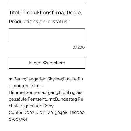
Titel, Produktionsfirma, Regie,
Produktionsjahr/-status
*
0/200
In den Warenkorb
★;Berlin;Tiergarten;Skyline;Parallelflu
g;morgens;klarer 
Himmel;Sonnenaufgang;Frühling;Sie
gessäule;Fernsehturm;Bundestag;Rei
chstagsgebäude;Sony 
Center;D002_C011_20190408_R[0000
0-00550]