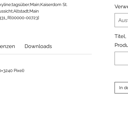
kyline;tagsüber;Main;Kaiserdom St. 
Verw
sicht;Altstadt;Main 
331_R[00000-00723]
Aus
Titel
Produ
zenzen
Downloads
×3240 Pixel)
In d