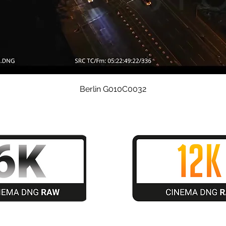
Schnellansicht
Berlin G010C0032