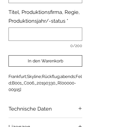
Titel, Produktionsfirma, Regie,
Produktionsjahr/-status
*
0/200
In den Warenkorb
Frankfurt;Skyline;Rückflug;abends;Fel
d;B001_C006_20190330_R[00000-
00915]
Technische Daten
Sensor: Super 35
Lizenzen