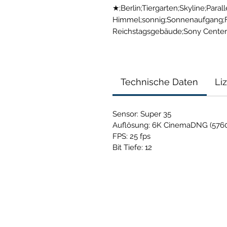
★;Berlin;Tiergarten;Skyline;Parall
Himmel;sonnig;Sonnenaufgang;F
Reichstagsgebäude;Sony Cente
Technische Daten
Li
Sensor: Super 35
Auflösung: 6K CinemaDNG (5760
FPS: 25 fps
Bit Tiefe: 12