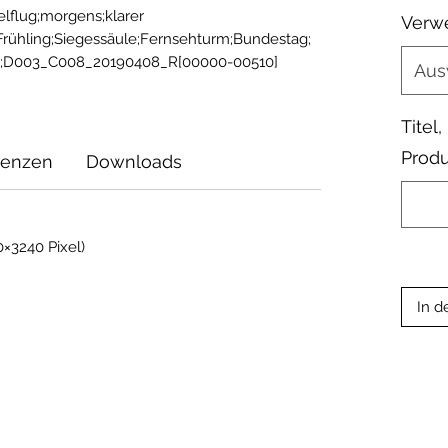
elflug;morgens;klarer 
Verw
rühling;Siegessäule;Fernsehturm;Bundestag;
r;D003_C008_20190408_R[00000-00510]
Aus
Titel
Produ
zenzen
Downloads
×3240 Pixel)
In d