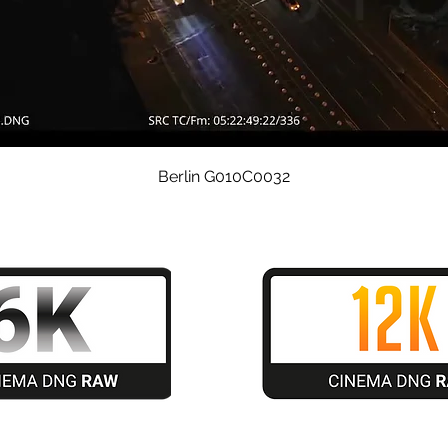
Schnellansicht
Berlin G010C0032