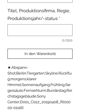
Titel, Produktionsfirma, Regie,
Produktionsjahr/-status
*
0/200
In den Warenkorb
★;Abspann-
Shot;Berlin;Tiergarten;Skyline;Rückflu
g;morgens;klarer 
Himmel;Sonnenaufgang;Frühling;Sie
gessäule;Fernsehturm;Bundestag;Rei
chstagsgebäude;Sony 
Center;D001_C022_20190408_R[000
00-01116]